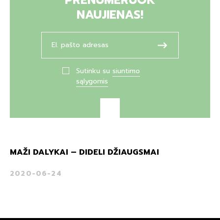
NAUJIENAS!
Sutinku su
siuntimo
sąlygomis
MAŽI DALYKAI – DIDELI DŽIAUGSMAI
2020-06-24