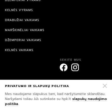
DŽEMPERIAI VYRAMS
KELNĖS VYRAMS
DRABUŽIAI VAIKAMS
MARŠKINĖLIAI VAIKAMS
DŽEMPERIAI VAIKAMS
KELNĖS VAIKAMS
SEKITE MUS
PRIVATUMO IR SLAPUKŲ POLITIKA
© 2026 HPK.
VISOS TEISĖS SAUGOMOS.
Mes naudojame slapukus tam, kad naršytumėte sklandžiau.
Naršydami toliau Jūs sutinkate su hpk.lt
slapukų naudojimo
PRIVATUMO IR SLAPUKŲ POLITIKA
politika
.